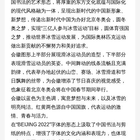
国书法的艺术形态，将厚重的东方文化底蕴与国际化
的现代风格融为一体，呈现出新时代的中国新形象、
新梦想，传递出新时代中国为办好北京冬奥会，圆冬
奥之梦，实现“三亿人参与冰雪运动”目标，圆体育强国
之梦，推动世界冰雪运动发展，为国际奥林匹克运动
做出新贡献的不懈努力和美好追求。
会徽图形上半部分展现滑冰运动员的造型，下半部分
表现滑雪运动员的英姿。中间舞动的线条流畅且充满
韵律，代表举办地起伏的山峦、赛场、冰雪滑道和节
日飘舞的丝带，为会徽增添了节日喜庆的视觉感受，
也象征着北京冬奥会将在中国春节期间举行。
会徽以蓝色为主色调，寓意梦想与未来，以及冰雪的
明亮纯洁。红黄两色源自中国国旗，代表运动的激
情、青春与活力。
在“BEIJING 2022”字体的形态上汲取了中国书法与剪
纸的特点，增强了字体的文化内涵和表现力，也体现