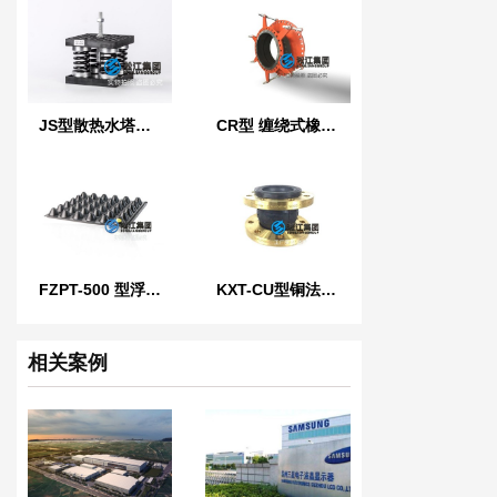
JS型散热水塔弹簧减震器
CR型 缠绕式橡胶膨胀节
FZPT-500 型浮筑平台橡胶隔振隔声垫
KXT-CU型铜法兰橡胶接头
相关案例